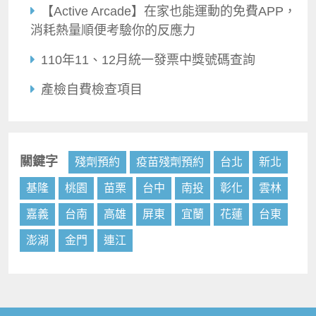
【Active Arcade】在家也能運動的免費APP，
消耗熱量順便考驗你的反應力
110年11、12月統一發票中獎號碼查詢
產檢自費檢查項目
關鍵字
殘劑預約
疫苗殘劑預約
台北
新北
基隆
桃園
苗栗
台中
南投
彰化
雲林
嘉義
台南
高雄
屏東
宜蘭
花蓮
台東
澎湖
金門
連江